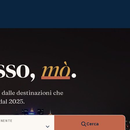
sso,
.
mò
i dalle destinazioni che
dal 2025.
INENTE
Cerca