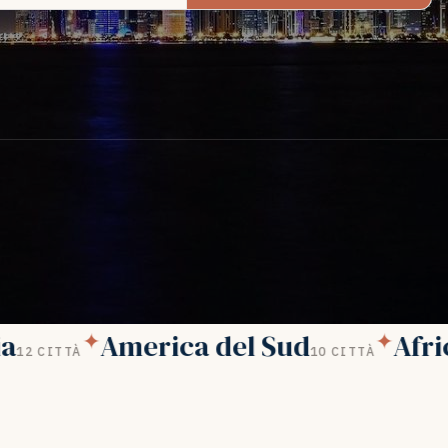
a
America del Sud
Afric
✦
✦
12 CITTÀ
10 CITTÀ
EMIRATI ARABI UNITI