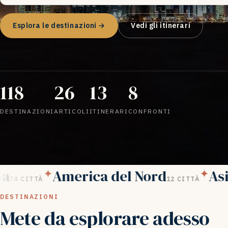
Esplora le destinazioni →
Vedi gli itinerari
118
26
13
8
DESTINAZIONI
ARTICOLI
ITINERARI
CONFRONTI
a
America del Nord
Asi
✦
✦
74 CITTÀ
12 CITTÀ
DESTINAZIONI
Mete da esplorare adesso
QATAR