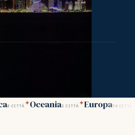
a
Oceania
Europa
✦
✦
✦
8 CITTÀ
2 CITTÀ
74 CITTÀ
CILE