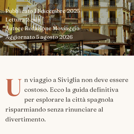
Pubblicato
14 dicembre 2025
Lettura
2 min
Autore
Redazione Moviaggio
Aggiornato
5 agosto 2026
U
n viaggio a Siviglia non deve essere
costoso. Ecco la guida definitiva
per esplorare la città spagnola
risparmiando senza rinunciare al
divertimento.