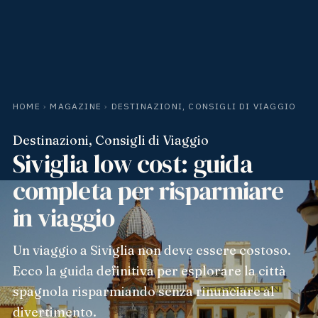
HOME
›
MAGAZINE
›
DESTINAZIONI, CONSIGLI DI VIAGGIO
Destinazioni, Consigli di Viaggio
Siviglia low cost: guida
completa per risparmiare
in viaggio
Un viaggio a Siviglia non deve essere costoso.
Ecco la guida definitiva per esplorare la città
spagnola risparmiando senza rinunciare al
divertimento.