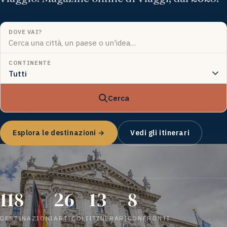
DOVE VAI?
CONTINENTE
Cerca
Esplora le destinazioni →
Vedi gli itinerari
118
26
13
8
DESTINAZIONI
ARTICOLI
ITINERARI
CONFRONTI