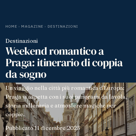
HOME
›
MAGAZINE
›
DESTINAZIONI
Destinazioni
Weekend romantico a
Praga: itinerario di coppia
da sogno
Un viaggio nella città più romantica d'Europa:
Praga vi aspetta con i suoi panorami da favola,
storia millenaria e atmosfere magiche per
coppie.
Pubblicato
11 dicembre 2025