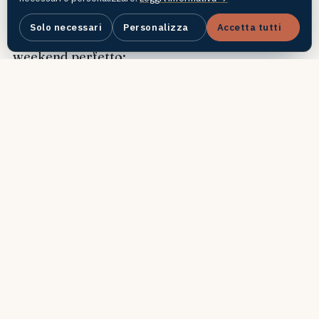
Solo necessari
Personalizza
Accetta tutti
Alcuni suggerimenti per rendere il vostro
weekend perfetto:
Acquistare la
Prague Card
per risparmiare
Muoversi con i mezzi pubblici molto
efficienti
Prenotare in anticipo ristoranti e attrazioni
Conclusione
Praga vi aspetta per un weekend all'insegna
dell'amore, della storia e della magia.
Preparatevi a vivere un'esperienza
indimenticabile!