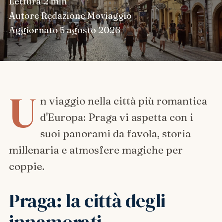
Lettura
2 min
Autore
Redazione Moviaggio
Aggiornato
5 agosto 2026
U
n viaggio nella città più romantica
d'Europa: Praga vi aspetta con i
suoi panorami da favola, storia
millenaria e atmosfere magiche per
coppie.
Praga: la città degli
innamorati