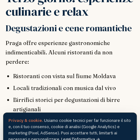
culinarie e relax
Degustazioni e cene romantiche
Praga offre esperienze gastronomiche
indimenticabili. Alcuni ristoranti da non
perdere:
Ristoranti con vista sul fiume Moldava
Locali tradizionali con musica dal vivo
Birrifici storici per degustazioni di birre
artigianali
Consigli pratici per il
Privacy & cookie.
Usiamo cookie tecnici per far funzionare il sito
e, con il tuo consenso, cookie di analisi (Google Analytics) e
marketing (Pixel, AdSense). Puoi accettare tutti, limitarti ai
viaggio
necessari o personalizzare.
Leggi l'informativa →