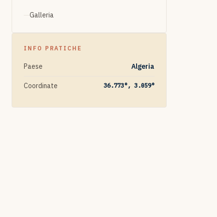
Galleria
INFO PRATICHE
Paese
Algeria
Coordinate
36.773°, 3.059°