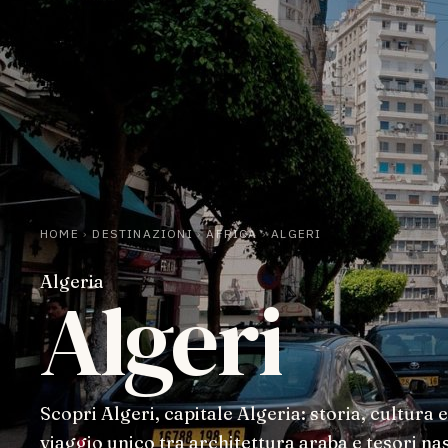
HOME
›
DESTINAZIONI
›
AFRICA
›
ALGERI
Algeria
Algeri
Scopri Algeri, capitale Algeria: storia, cultur
viaggio unico tra architettura araba e tesori nas