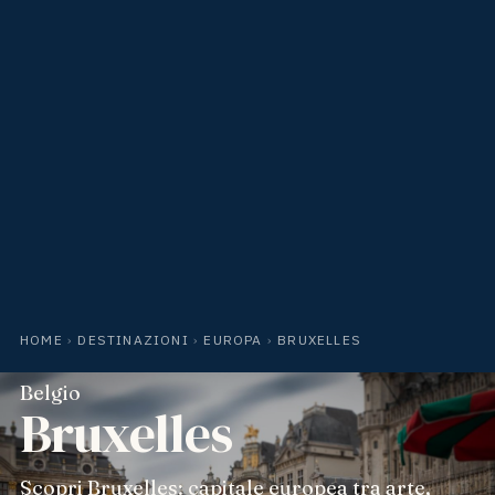
HOME
›
DESTINAZIONI
›
EUROPA
›
BRUXELLES
Belgio
Bruxelles
Scopri Bruxelles: capitale europea tra arte,