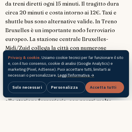
da treni diretti ogni 15 minuti. Il tragitto dura
circa 20 minuti e costa intorno ai 12€. Taxi e
shuttle bus sono alternative valide. In Treno
Bruxelles è un importante nodo ferroviario
europeo. La stazione centrale Bruxelles-
Midi/Zuid collega la città con numerose
destinazioni internazionali, tra cui Parigi (1h20),
Privacy & cookie.
Usiamo cookie tecnici per far funzionare il sito
e, con il tuo consenso, cookie di analisi (Google Analytics) e
Londra (2h), Amsterdam (1h50) e altre città
marketing (Pixel, AdSense). Puoi accettare tutti, limitarti ai
belghe. In Autobus Compagnie come Flixbus e
necessari o personalizzare.
Leggi l'informativa →
Eurolines offrono tratte economiche da diverse
Solo necessari
Personalizza
Accetta tutti
città europee. La stazione bus si trova vicino
alla stazione ferroviaria, con prezzi molto
competitivi. In Auto L'autostrada E40 collega
Bruxelles a molte città. Il parcheggio in centro
è difficile e costoso, quindi si consiglia di usare i