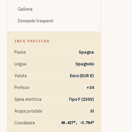
Galleria
Domande frequenti
INFO PRATICHE
Paese
Spagna
Lingua
Spagnolo
Valuta
Euro (EUR €)
Prefisso
+34
Spina elettrica
Tipo F (230V)
Acqua potabile
Sì
Coordinate
40.417°, -3.704°