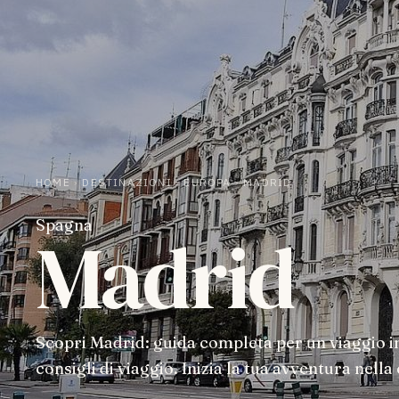
HOME
›
DESTINAZIONI
›
EUROPA
›
MADRID
Spagna
Madrid
Scopri Madrid: guida completa per un viaggio in
consigli di viaggio. Inizia la tua avventura nella