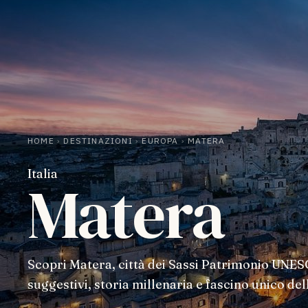
HOME
›
DESTINAZIONI
›
EUROPA
›
MATERA
Italia
Matera
Scopri Matera, città dei Sassi Patrimonio UNES
suggestivi, storia millenaria e fascino unico dell