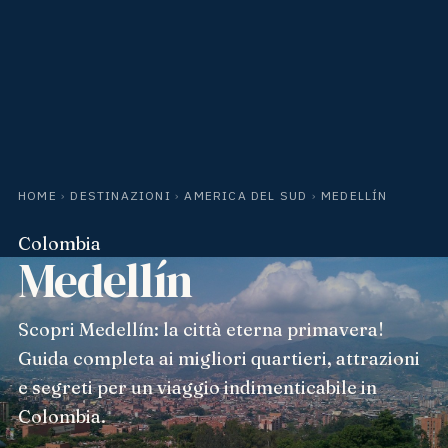
HOME
›
DESTINAZIONI
›
AMERICA DEL SUD
›
MEDELLÍN
Colombia
Medellín
Scopri Medellín: la città eterna primavera!
Guida completa ai migliori quartieri, attrazioni
e segreti per un viaggio indimenticabile in
Colombia.