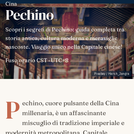
Cina
Pechino
Scopri i segreti di Pechino: guida completa tra
storia antica, cultura moderna e meraviglie
nascoste. Viaggio unico nella Capitale cinese!
Fuso orario
CST · UTC+8
Pixabay / Harsh_Jangra
P
echino, cuore pulsante della Cina
millenaria, è un affascinante
miscuglio di tradizione imperiale e
modernità metropolitana. Capitale