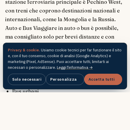
stazione ferroviaria principale è Pechino West,
con treni che coprono destinazioni nazionali e
internazionali, come la Mongolia e la Russia.
Auto e Bus Viaggiare in auto o bus è possibile,
ma consigliato solo per brevi distanze e con
buona conoscenza della lingua e dei percorsi.
Privacy & cookie.
Usiamo cookie tecnici per far funzionare il sito
Le autostrade sono ben mantenute, ma il
e, con il tuo consenso, cookie di analisi (Google Analytics) e
marketing (Pixel, AdSense). Puoi accettare tutti, limitarti ai
traffico può essere intenso. Trasporti locali
necessari o personalizzare.
Leggi l'informativa →
Una volta in città, muoversi è semplice grazie a:
Metro (14 linee, capillare e moderna)
Solo necessari
Personalizza
Accetta tutti
Bus urbani
Taxi (economici e diffusi)
Servizi di bike e car sharing
App di trasporto come Didi