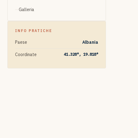
Galleria
INFO PRATICHE
Paese
Albania
Coordinate
41.328°, 19.818°