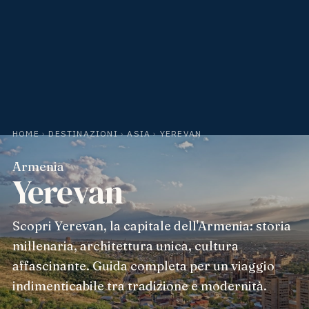
HOME
›
DESTINAZIONI
›
ASIA
›
YEREVAN
Armenia
Yerevan
Scopri Yerevan, la capitale dell'Armenia: storia
millenaria, architettura unica, cultura
affascinante. Guida completa per un viaggio
indimenticabile tra tradizione e modernità.