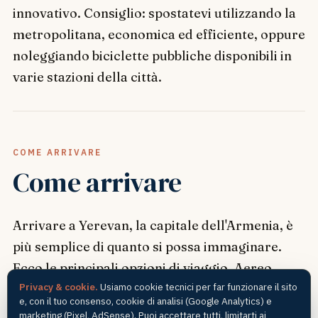
innovativo. Consiglio: spostatevi utilizzando la
metropolitana, economica ed efficiente, oppure
noleggiando biciclette pubbliche disponibili in
varie stazioni della città.
COME ARRIVARE
Come arrivare
Arrivare a Yerevan, la capitale dell'Armenia, è
più semplice di quanto si possa immaginare.
Ecco le principali opzioni di viaggio. Aereo
Privacy & cookie.
Usiamo cookie tecnici per far funzionare il sito
L'aeroporto internazionale Zvartnots collega
e, con il tuo consenso, cookie di analisi (Google Analytics) e
Yerevan con numerose città europee e
marketing (Pixel, AdSense). Puoi accettare tutti, limitarti ai