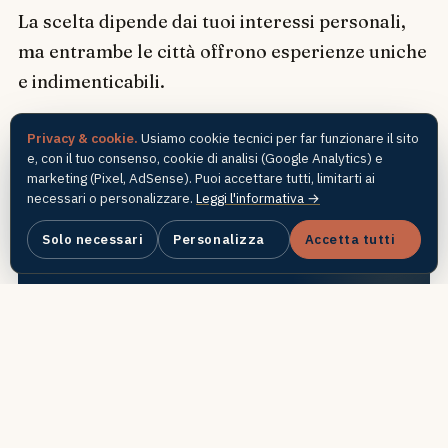
La scelta dipende dai tuoi interessi personali,
ma entrambe le città offrono esperienze uniche
e indimenticabili.
Privacy & cookie.
Usiamo cookie tecnici per far funzionare il sito
e, con il tuo consenso, cookie di analisi (Google Analytics) e
marketing (Pixel, AdSense). Puoi accettare tutti, limitarti ai
necessari o personalizzare.
Leggi l'informativa →
Solo necessari
Personalizza
Accetta tutti
Altri confronti tra città
Decisioni di viaggio messe a confronto,
dove conviene andare.
Vedi tutti →