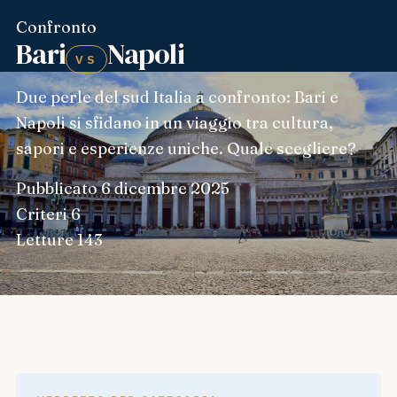
Confronto
Bari
Napoli
VS
Due perle del sud Italia a confronto: Bari e
Napoli si sfidano in un viaggio tra cultura,
sapori e esperienze uniche. Quale scegliere?
Pubblicato
6 dicembre 2025
Criteri
6
Letture
143