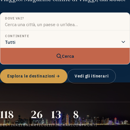
DOVE VAI?
CONTINENTE
Cerca
Esplora le destinazioni →
Vedi gli itinerari
118
26
13
8
DESTINAZIONI
ARTICOLI
ITINERARI
CONFRONTI