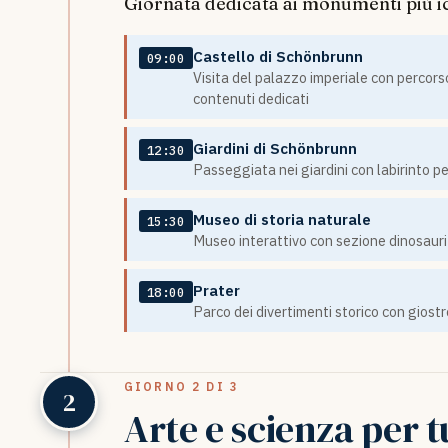
Giornata dedicata ai monumenti più ic
Castello di Schönbrunn
09:00
Visita del palazzo imperiale con percors
contenuti dedicati
Giardini di Schönbrunn
12:30
Passeggiata nei giardini con labirinto pe
Museo di storia naturale
15:30
Museo interattivo con sezione dinosauri 
Prater
18:00
Parco dei divertimenti storico con giostre
GIORNO 2 DI 3
2
Arte e scienza per t