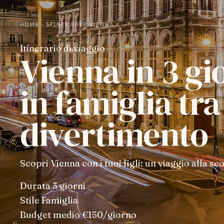
HOME
›
ITINERARI
›
VIENNA
Itinerario di viaggio
Vienna in 3 gi
in famiglia tra
divertimento
Scopri Vienna con i tuoi figli: un viaggio alla sc
Durata
3 giorni
Stile
Famiglia
Budget medio
€150/giorno