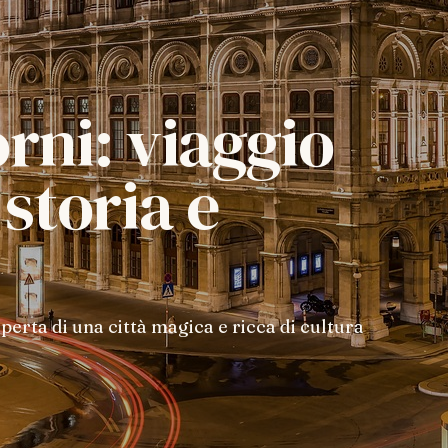
orni: viaggio
 storia e
operta di una città magica e ricca di cultura