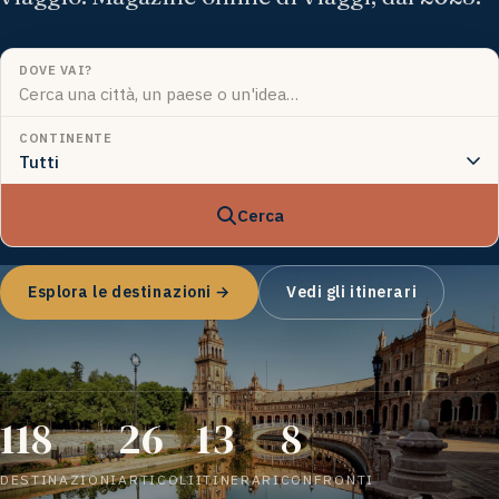
DOVE VAI?
CONTINENTE
Cerca
Esplora le destinazioni →
Vedi gli itinerari
118
26
13
8
DESTINAZIONI
ARTICOLI
ITINERARI
CONFRONTI