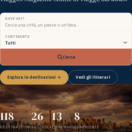
DOVE VAI?
CONTINENTE
Cerca
Esplora le destinazioni →
Vedi gli itinerari
118
26
13
8
DESTINAZIONI
ARTICOLI
ITINERARI
CONFRONTI