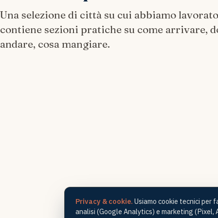
Toronto
PERÙ
GIAPPONE
Una selezione di città su cui abbiamo lavorat
Lima
Tokyo
contiene sezioni pratiche su come arrivare, 
Toronto è un caleidoscopio metropolitano che fonde energia c
innovazione tecnologica e una straordinaria ricchezza culturale. 
Lima, capitale del Perù, è un
Tokyo è un ca
andare, cosa mangiare.
lago Ontario, ques
affascinante mosaico di storia, cultura
fonde tradizio
APRI LA GUIDA
e sapori unici che conquista ogni
un'energia uni
APRI LA GUIDA
APRI LA GUI
viaggiatore. Situata sulla costa centrale
pulsante e te
del Paese, questa metropoli cosmop
avanzata, ques
conquis
Privacy & cookie.
Usiamo cookie tecnici per far
analisi (Google Analytics) e marketing (Pixel, A