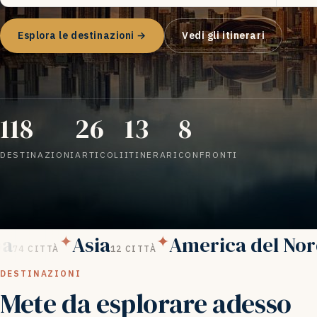
Esplora le destinazioni →
Vedi gli itinerari
118
26
13
8
DESTINAZIONI
ARTICOLI
ITINERARI
CONFRONTI
Asia
America del Nord
✦
✦
74 CITTÀ
12 CITTÀ
DESTINAZIONI
Mete da esplorare adesso
CANADA