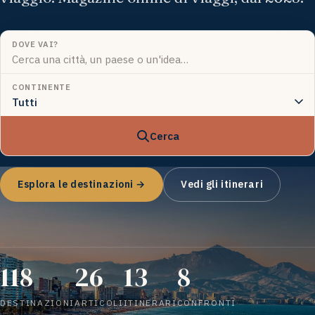
DOVE VAI?
CONTINENTE
Cerca
Esplora le destinazioni →
Vedi gli itinerari
118
26
13
8
DESTINAZIONI
ARTICOLI
ITINERARI
CONFRONTI